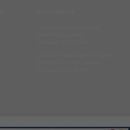
Ν
ΚΑΤΑΣΤΗΜΑΤΑ
1.ΣΤΑΣΙΝΟΠΟΥΛΟΥ 31 ΑΓΙΟΣ
ΔΗΜΗΤΡΙΟΣ · ΑΘΗΝΑ
Τηλέφωνο – 210 9751860
2. ΜΕΓΑΛΟΥ ΑΛΕΞΑΝΔΡΟΥ 17 ΝΕΑ
ΣΜΥΡΝΗ -ΣΥΓΓΡΟΥ, ΑΘΗΝΑ
Τηλέφωνο – 2121 063294