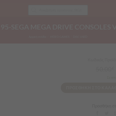
Products
search
R 95-SEGA MEGA DRIVE CONSOLES 
Αρχική σελίδα
/
VIDEO GAMES
/
DISC USED
Κωδικός Προϊόν
50.00
€
Σε απ
ΠΡΟΣΘΗΚΗ ΣΤΟ ΚΑΛΑΘ
Προσθήκη στ