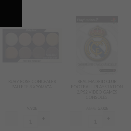
Προσθήκη
Προσθήκη
στα
στα
Αγαπημένα
Αγαπημένα
RUBY ROSE CONCEALER
REAL MADRID CLUB
PALLETE 8 ΧΡΩΜΑΤΑ.
FOOTBALL-PLAYSTATION
2,PS2 VIDEO GAMES
CONSOLES.
9.90
€
7.00
€
5.00
€
-
+
-
+
Quantity
Quantity