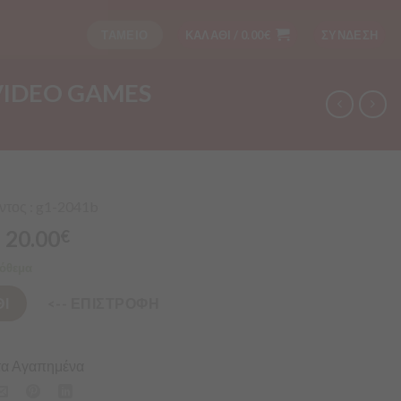
ΤΑΜΕΙΟ
ΚΑΛΑΘΙ /
0.00
€
ΣΥΝΔΕΣΗ
VIDEO GAMES
τος : g1-2041b
20.00
€
όθεμα
Ι
<-- ΕΠΙΣΤΡΟΦΗ
α Αγαπημένα