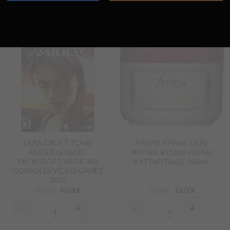
Προσθήκη
Προσθήκη
στα
στα
Αγαπημένα
Αγαπημένα
LARA CROFT TOMB
FREIYA ΚΡΕΜΑ 100%
RAIDER LEGEND-
ΦΥΤΙΚΗ ΦΥΣΙΚΗ ΚΡΕΜΑ
MICROSOFT XBOX 360
ΚΥΤΤΑΡΙΤΙΔΟΣ 100 ml.
CONSOLES VIDEO GAMES
2006
50.00
€
40.00
€
26.00
€
13.00
€
-
+
-
+
Quantity
Quantity