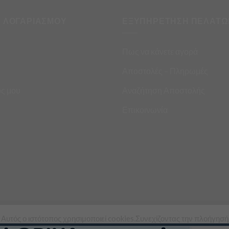
Η ΛΟΓΑΡΙΑΣΜΟΥ
ΕΞΥΠΗΡΕΤΗΣΗ ΠΕΛΑΤΩ
Πως να κάνετε αγορά
Αποστολές – Πληρωμές
ς μου
Αναζήτηση Αποστολής
Επικοινωνία
Αυτός ο ιστότοπος χρησιμοποιεί cookies.Συνεχίζοντας την πλοήγησή