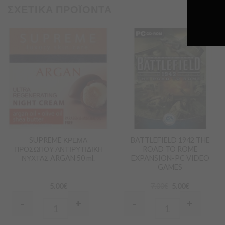
ΣΧΕΤΙΚΑ ΠΡΟΪΟΝΤΑ
Προσθήκη
Προσθήκη
στα
στα
Αγαπημένα
Αγαπημένα
SUPREME ΚΡΕΜΑ
BATTLEFIELD 1942 THE
ΠΡΟΣΩΠΟΥ ΑΝΤΙΡΥΤΙΔΙΚΗ
ROAD TO ROME
ΝΥΧΤΑΣ ARGAN 50 ml.
EXPANSION-PC VIDEO
GAMES
5.00
€
7.00
€
5.00
€
-
+
-
+
Quantity
Quantity