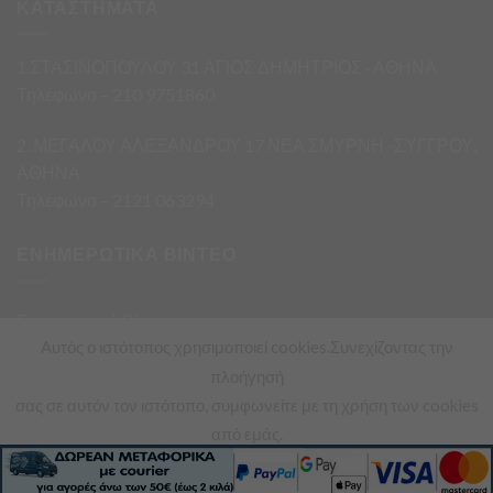
ΚΑΤΑΣΤΗΜΑΤΑ
1.ΣΤΑΣΙΝΟΠΟΥΛΟΥ 31 ΑΓΙΟΣ ΔΗΜΗΤΡΙΟΣ · ΑΘΗΝΑ
Τηλέφωνο – 210 9751860
2. ΜΕΓΑΛΟΥ ΑΛΕΞΑΝΔΡΟΥ 17 ΝΕΑ ΣΜΥΡΝΗ -ΣΥΓΓΡΟΥ,
ΑΘΗΝΑ
Τηλέφωνο – 2121 063294
ΕΝΗΜΕΡΩΤΙΚΑ ΒΙΝΤΕΟ
Ενημερωτικά Βίντεο
Αυτός ο ιστότοπος χρησιμοποιεί cookies.Συνεχίζοντας την
πλοήγησή
σας σε αυτόν τον ιστότοπο, συμφωνείτε με τη χρήση των cookies
από εμάς.
Copyright 2026 ©
Asimis Market
Διαβάστε περισσότερα
Αποδοχή
Powered & Supported with
by
Multiapp Solutions