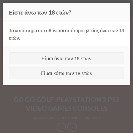
Όλες οι τιμές ισχύουν μόνο για παραγγελίες μέσω της σελίδας
Είστε άνω των 18 ετών?
μας.
Απόρριψη
Products
Skip
search
to
Το κατάστημα απευθύνεται σε άτομα ηλικίας άνω των 18
content
ετών.
Είμαι άνω των 18 ετών
[GTranslate]
Είμαι κάτω των 18 ετών
GO GO GOLF-PLAYSTATION 2,PS2
VIDEO GAMES CONSOLES
Αρχική σελίδα
/
VIDEO GAMES
/
DISC USED