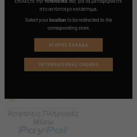
Επιλέξτε την
τοποθεσία
σας για να μεταφερθείτε
ΚΑΛΑΘΙ
ΚΑΛΑΘΙ
στο αντίστοιχο κατάστημα.
Select your
location
to be redirected to the
Προσφορά
Προσφορά
Προσφορά
Προσφορά
corresponding store.
ΑΓΟΡΕΣ ΕΛΛΑΔΑ
INTERNATIONAL ORDERS