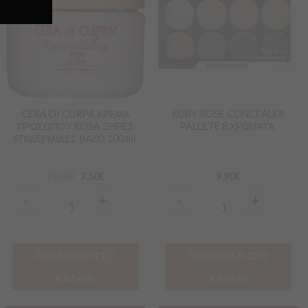
στα
στα
Αγαπημένα
Αγαπημένα
CERA DI CURPA ΚΡΕΜΑ
RUBY ROSE CONCEALER
ΠΡΩΣΟΠΟΥ ROSA ΞΗΡΕΣ
PALLETE 8 ΧΡΩΜΑΤΑ.
ΕΠΙΔΕΡΜΙΔΕΣ ΒΑΖΟ 100 ml.
15.00
€
7.50
€
9.90
€
-
+
-
+
Quantity
Quantity
ΠΡΟΣΘΗΚΗ ΣΤΟ
ΠΡΟΣΘΗΚΗ ΣΤΟ
ΚΑΛΑΘΙ
ΚΑΛΑΘΙ