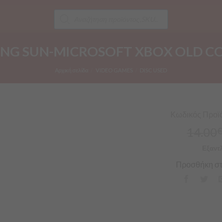
Products
search
ING SUN-MICROSOFT XBOX OLD C
Αρχική σελίδα
/
VIDEO GAMES
/
DISC USED
Κωδικός Προϊό
14.00
Εξαντ
Προσθήκη στ