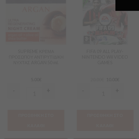
στα
στα
Αγαπημένα
Αγαπημένα
SUPREME ΚΡΕΜΑ
FIFA 09 ALL PLAY-
ΠΡΟΣΩΠΟΥ ΑΝΤΙΡΥΤΙΔΙΚΗ
NINTENDO Wii VIDEO
ΝΥΧΤΑΣ ARGAN 50 ml.
GAMES
5.00
€
20.00
€
10.00
€
-
+
-
+
Quantity
Quantity
ΠΡΟΣΘΗΚΗ ΣΤΟ
ΠΡΟΣΘΗΚΗ ΣΤΟ
ΚΑΛΑΘΙ
ΚΑΛΑΘΙ