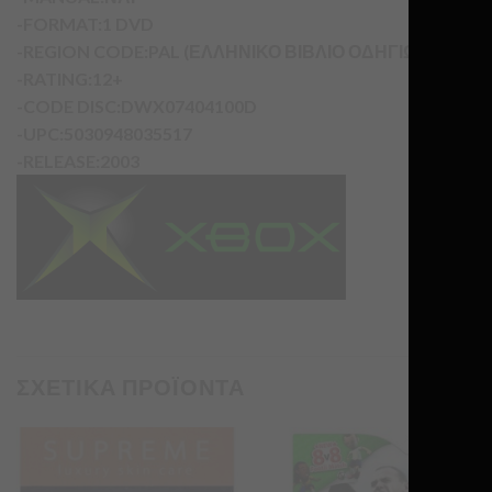
-FORMAT:1 DVD
-REGION CODE:PAL (ΕΛΛΗΝΙΚΟ ΒΙΒΛΙΟ ΟΔΗΓΙΩΝ)
-RATING:12+
-CODE DISC:DWX07404100D
-UPC:5030948035517
-RELEASE:2003
ΣΧΕΤΙΚΑ ΠΡΟΪΟΝΤΑ
Προσθήκη
Προσθήκη