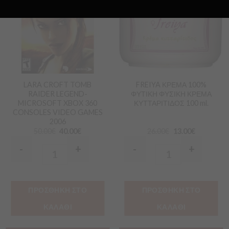
στα
στα
Αγαπημένα
Αγαπημένα
LARA CROFT TOMB
FREIYA ΚΡΕΜΑ 100%
RAIDER LEGEND-
ΦΥΤΙΚΗ ΦΥΣΙΚΗ ΚΡΕΜΑ
MICROSOFT XBOX 360
ΚΥΤΤΑΡΙΤΙΔΟΣ 100 ml.
CONSOLES VIDEO GAMES
2006
50.00
€
40.00
€
26.00
€
13.00
€
-
+
-
+
Quantity
Quantity
ΠΡΟΣΘΗΚΗ ΣΤΟ
ΠΡΟΣΘΗΚΗ ΣΤΟ
ΚΑΛΑΘΙ
ΚΑΛΑΘΙ