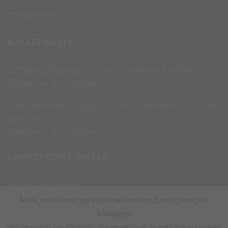
Επικοινωνία
ΚΑΤΑΣΤΗΜΑΤΑ
1.ΣΤΑΣΙΝΟΠΟΥΛΟΥ 31 ΑΓΙΟΣ ΔΗΜΗΤΡΙΟΣ · ΑΘΗΝΑ
Τηλέφωνο – 210 9751860
2. ΜΕΓΑΛΟΥ ΑΛΕΞΑΝΔΡΟΥ 17 ΝΕΑ ΣΜΥΡΝΗ -ΣΥΓΓΡΟΥ,
ΑΘΗΝΑ
Τηλέφωνο – 2121 063294
ΕΝΗΜΕΡΩΤΙΚΑ ΒΙΝΤΕΟ
Ενημερωτικά Βίντεο
Αυτός ο ιστότοπος χρησιμοποιεί cookies.Συνεχίζοντας την
πλοήγησή
σας σε αυτόν τον ιστότοπο, συμφωνείτε με τη χρήση των cookies