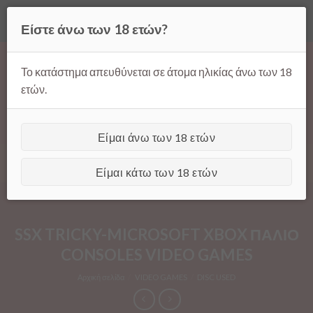
Όλες οι τιμές ισχύουν μόνο για παραγγελίες μέσω της σελίδας
Είστε άνω των 18 ετών?
μας.
Απόρριψη
Products
Skip
search
to
Το κατάστημα απευθύνεται σε άτομα ηλικίας άνω των 18
content
ετών.
Είμαι άνω των 18 ετών
[GTranslate]
Είμαι κάτω των 18 ετών
SSX TRICKY-MICROSOFT XBOX ΠΑΛΙΟ
CONSOLES VIDEO GAMES
Αρχική σελίδα
/
VIDEO GAMES
/
DISC USED