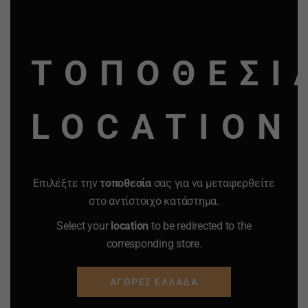
Quantity
Quantity
THI
MO
ΠΡΟΣΘΗΚΗ ΣΤΟ
ΠΡΟΣΘΗΚΗ ΣΤΟ
ΤΟΠΟΘΕΣΙ
ΚΑΛΑΘΙ
ΚΑΛΑΘΙ
Προσφορά
Προσφορά
Προσφορά
Προσφορά
LOCATION
Επιλέξτε την
τοποθεσία
σας για να μεταφερθείτε
στο αντίστοιχο κατάστημα.
Select your
location
to be redirected to the
corresponding store.
ΑΓΟΡΕΣ ΕΛΛΑΔΑ