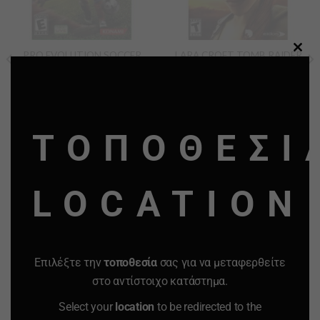
PRO EVOLUTION SOCCER
LARA CROFT TOMB RAIDER
CLO
2009-XBOX 360 VIDEO
LEGEND-MICROSOFT XBOX
GAMES
360 CONSOLES VIDEO
THI
GAMES 2006
MO
50.00
€
40.00
€
50.00
€
40.00
€
ΤΟΠΟΘΕΣΙ
-
+
-
+
Quantity
Quantity
LOCATION
ΠΡΟΣΘΗΚΗ ΣΤΟ
ΠΡΟΣΘΗΚΗ ΣΤΟ
ΚΑΛΑΘΙ
ΚΑΛΑΘΙ
Προσφορά
Προσφορά
Προσφορά
Προσφορά
Επιλέξτε την
τοποθεσία
σας για να μεταφερθείτε
στο αντίστοιχο κατάστημα.
Select your
location
to be redirected to the