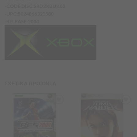
-CODE DISC:SRD2XBUK00
-UPC:5024866323580
-RELEASE:2004
ΣΧΕΤΙΚΑ ΠΡΟΪΟΝΤΑ
Προσθήκη
Προσθήκη
στα
στα
Αγαπημένα
Αγαπημένα