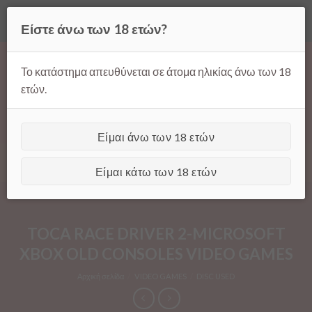
Όλες οι τιμές ισχύουν μόνο για παραγγελίες μέσω της σελίδας
Είστε άνω των 18 ετών?
μας.
Απόρριψη
Products
Skip
search
to
Το κατάστημα απευθύνεται σε άτομα ηλικίας άνω των 18
content
ετών.
Είμαι άνω των 18 ετών
[GTranslate]
Είμαι κάτω των 18 ετών
TOCA RACE DRIVER 2-MICROSOFT
XBOX OLD CONSOLES VIDEO GAMES
Αρχική σελίδα
/
VIDEO GAMES
/
DISC USED