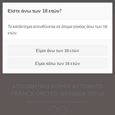
Όλες οι τιμές ισχύουν μόνο για παραγγελίες μέσω της σελίδας
Είστε άνω των 18 ετών?
μας.
Απόρριψη
Products
Skip
search
to
Το κατάστημα απευθύνεται σε άτομα ηλικίας άνω των 18
content
ετών.
Είμαι άνω των 18 ετών
[GTranslate]
Είμαι κάτω των 18 ετών
ΑΠΟΣΜΗΤΙΚΟ ΧΩΡΟΥ ΑΥΤΟΜΑΤΟ
FRANCK ORCHID-ΟΡΧΙΔΕΑ 300 ml
Αρχική σελίδα
/
ΕΞΥΠΝΑ ΠΡΟΪΟΝΤΑ & ΔΙΑΦΟΡΑ