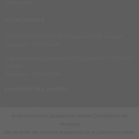
Επικοινωνία
ΚΑΤΑΣΤΗΜΑΤΑ
1.ΣΤΑΣΙΝΟΠΟΥΛΟΥ 31 ΑΓΙΟΣ ΔΗΜΗΤΡΙΟΣ · ΑΘΗΝΑ
Τηλέφωνο – 210 9751860
2. ΜΕΓΑΛΟΥ ΑΛΕΞΑΝΔΡΟΥ 17 ΝΕΑ ΣΜΥΡΝΗ -ΣΥΓΓΡΟΥ,
ΑΘΗΝΑ
Τηλέφωνο – 2121 063294
ΕΝΗΜΕΡΩΤΙΚΑ ΒΙΝΤΕΟ
Ενημερωτικά Βίντεο
Αυτός ο ιστότοπος χρησιμοποιεί cookies.Συνεχίζοντας την
πλοήγησή
σας σε αυτόν τον ιστότοπο, συμφωνείτε με τη χρήση των cookies