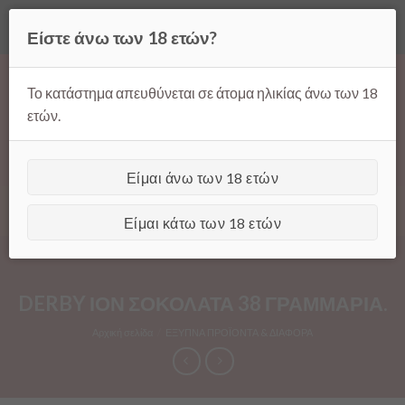
Όλες οι τιμές ισχύουν μόνο για παραγγελίες μέσω της σελίδας
Είστε άνω των 18 ετών?
μας.
Απόρριψη
Products
Skip
search
to
Το κατάστημα απευθύνεται σε άτομα ηλικίας άνω των 18
content
ετών.
Είμαι άνω των 18 ετών
[GTranslate]
Είμαι κάτω των 18 ετών
DERBY ΙΟΝ ΣΟΚΟΛΑΤΑ 38 ΓΡΑΜΜΑΡΙΑ.
Αρχική σελίδα
/
ΕΞΥΠΝΑ ΠΡΟΪΟΝΤΑ & ΔΙΑΦΟΡΑ