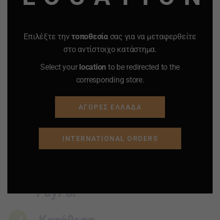
ΒΑΖΟ 100 ml.
CONSOLES.
15.00
€
7.50
€
7.00
€
5.00
€
-
+
-
+
Επιλέξτε την
τοποθεσία
σας για να μεταφερθείτε
Quantity
Quantity
στο αντίστοιχο κατάστημα.
Select your
location
to be redirected to the
ΠΡΟΣΘΗΚΗ ΣΤΟ
ΠΡΟΣΘΗΚΗ ΣΤΟ
corresponding store.
ΚΑΛΑΘΙ
ΚΑΛΑΘΙ
Προσφορά
Προσφορά
Προσφορά
Προσφορά
ΑΓΟΡΕΣ ΕΛΛΑΔΑ
INTERNATIONAL ORDERS