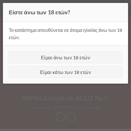
Όλες οι τιμές ισχύουν μόνο για παραγγελίες μέσω της σελίδας
Είστε άνω των 18 ετών?
μας.
Απόρριψη
Products
Skip
search
to
Το κατάστημα απευθύνεται σε άτομα ηλικίας άνω των 18
content
ετών.
Είμαι άνω των 18 ετών
[GTranslate]
Είμαι κάτω των 18 ετών
IMPALA blush-on ROUZ No7.
Αρχική σελίδα
/
ΕΞΥΠΝΑ ΠΡΟΪΟΝΤΑ & ΔΙΑΦΟΡΑ