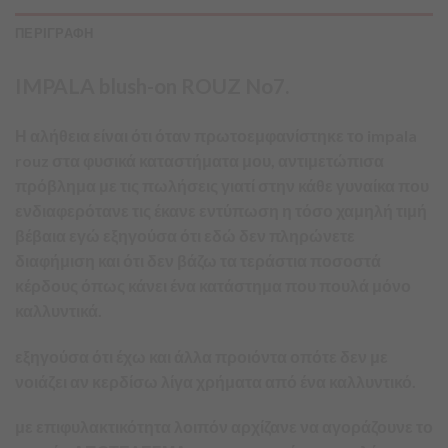
ΠΕΡΙΓΡΑΦΗ
IMPALA blush-on ROUZ No7.
Η αλήθεια είναι ότι όταν πρωτοεμφανίστηκε το impala
rouz στα φυσικά καταστήματα μου, αντιμετώπισα
πρόβλημα με τις πωλήσεις γιατί στην κάθε γυναίκα που
ενδιαφερότανε τις έκανε εντύπωση η τόσο χαμηλή τιμή
βέβαια εγώ εξηγούσα ότι εδώ δεν πληρώνετε
διαφήμιση και ότι δεν βάζω τα τεράστια ποσοστά
κέρδους όπως κάνει ένα κατάστημα που πουλά μόνο
καλλυντικά.
εξηγούσα ότι έχω και άλλα προιόντα οπότε δεν με
νοιάζει αν κερδίσω λίγα χρήματα από ένα καλλυντικό.
με επιφυλακτικότητα λοιπόν αρχίζανε να αγοράζουνε το