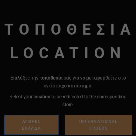
ΤΟΠΟΘΕΣΙΑ
μα στα 50 δευτερόλεπτα.
LOCATION
Επιλέξτε την
τοποθεσία
σας για να μεταφερθείτε στο
αντίστοιχο κατάστημα.
Select your
location
to be redirected to the corresponding
store.
ΑΓΟΡΕΣ
INTERNATIONAL
ΕΛΛΑΔΑ
ORDERS