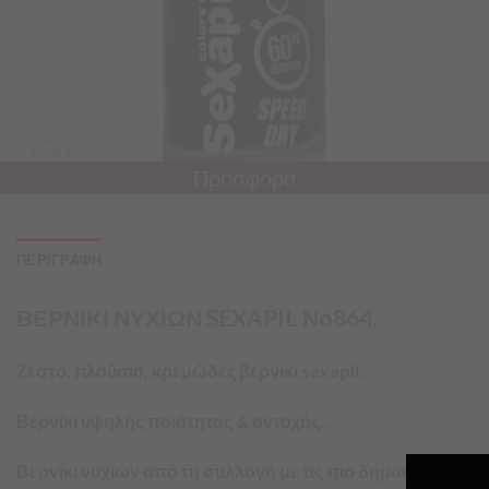
Προσφορά
ΠΕΡΙΓΡΑΦΗ
ΒΕΡΝΙΚΙ ΝΥΧΙΩΝ SEXAPIL Νο864.
Ζεστό, πλούσιο, κρεμώδες βερνίκι sexapil.
Βερνίκι υψηλής ποιότητας & αντοχής..
Βερνίκι νυχιών από τη συλλογή με τις πιο δημοφιλείς αποχ