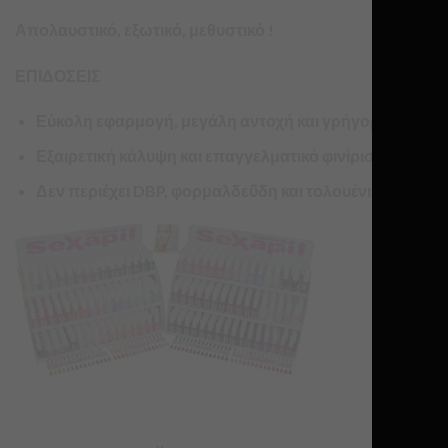
Απολαυστικό, εξωτικό, μεθυστικό !
ΕΠΙΔΟΣΕΙΣ
Εύκολη εφαρμογή, μεγάλη αντοχή και γρήγορο στέγνω
Εξαιρετική κάλυψη και επαγγελματικό φινίρισμα.
Δεν περιέχει DBP, φορμαλδεΰδη και τολουένιο.