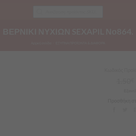
Products
search
ΒΕΡΝΙΚΙ ΝΥΧΙΩΝ SEXAPIL Νο864.
Αρχική σελίδα
/
ΕΞΥΠΝΑ ΠΡΟΪΟΝΤΑ & ΔΙΑΦΟΡΑ
Κωδικός Προϊό
1.50
€
Εξαντ
Προσθήκη στ