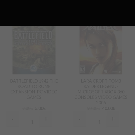
Προσθήκη
Προσθήκη
στα
στα
Αγαπημένα
Αγαπημένα
BATTLEFIELD 1942 THE
LARA CROFT TOMB
ROAD TO ROME
RAIDER LEGEND-
EXPANSION-PC VIDEO
MICROSOFT XBOX 360
GAMES
CONSOLES VIDEO GAMES
2006
7.00
€
5.00
€
50.00
€
40.00
€
-
+
-
+
Quantity
Quantity