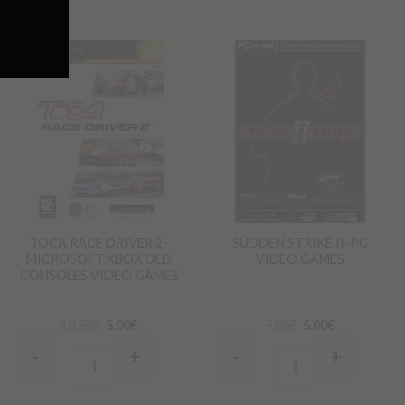
Προσθήκη
Προσθήκη
στα
στα
Αγαπημένα
Αγαπημένα
TOCA RACE DRIVER 2-
SUDDEN STRIKE II-PC
MICROSOFT XBOX OLD
VIDEO GAMES
CONSOLES VIDEO GAMES
13.50
€
5.00
€
7.00
€
5.00
€
-
+
-
+
Quantity
Quantity