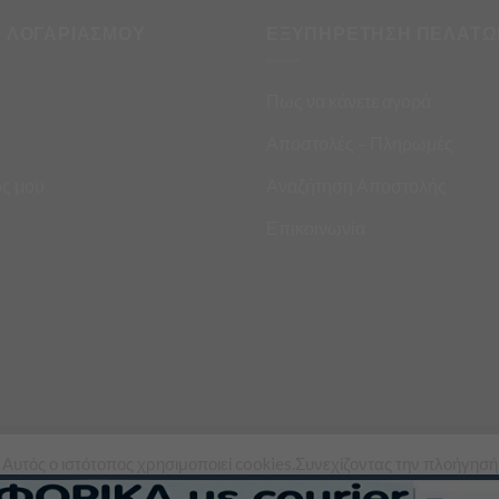
Η ΛΟΓΑΡΙΑΣΜΟΥ
ΕΞΥΠΗΡΕΤΗΣΗ ΠΕΛΑΤΩ
Πως να κάνετε αγορά
Αποστολές – Πληρωμές
ς μου
Αναζήτηση Αποστολής
Επικοινωνία
Αυτός ο ιστότοπος χρησιμοποιεί cookies.Συνεχίζοντας την πλοήγησή
ς σε αυτόν τον ιστότοπο, συμφωνείτε με τη χρήση των cookies από εμ