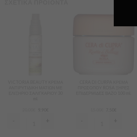
ΣΧΕΤΙΚΑ ΠΡΟΪΟΝΤΑ
Προσθήκη
Προσθήκη
στα
στα
Αγαπημένα
Αγαπημένα
VICTORIA BEAUTY ΚΡΕΜΑ
CERA DI CURPA ΚΡΕΜΑ
ΑΝΤΙΡΥΤΙΔΙΚΗ ΜΑΤΙΩΝ ΜΕ
ΠΡΩΣΟΠΟΥ ROSA ΞΗΡΕΣ
ΕΛΙΞΗΡΙΟ ΣΑΛΙΓΚΑΡΙΟΥ 30
ΕΠΙΔΕΡΜΙΔΕΣ ΒΑΖΟ 100 ml.
ml.
20.00
€
9.90
€
15.00
€
7.50
€
-
+
-
+
Quantity
Quantity