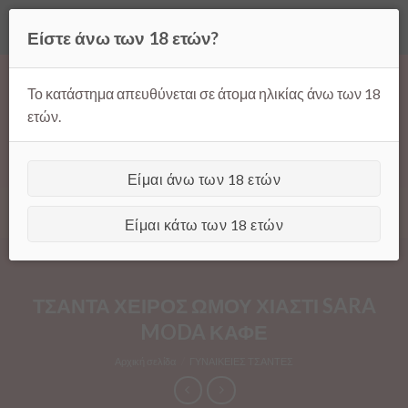
Όλες οι τιμές ισχύουν μόνο για παραγγελίες μέσω της σελίδας
Είστε άνω των 18 ετών?
μας.
Απόρριψη
Products
Skip
search
to
Το κατάστημα απευθύνεται σε άτομα ηλικίας άνω των 18
content
ετών.
Είμαι άνω των 18 ετών
[GTranslate]
Είμαι κάτω των 18 ετών
ΤΣΑΝΤΑ ΧΕΙΡΟΣ ΩΜΟΥ ΧΙΑΣΤΙ SARA
MODA ΚΑΦΕ
Αρχική σελίδα
/
ΓΥΝΑΙΚΕΙΕΣ ΤΣΑΝΤΕΣ