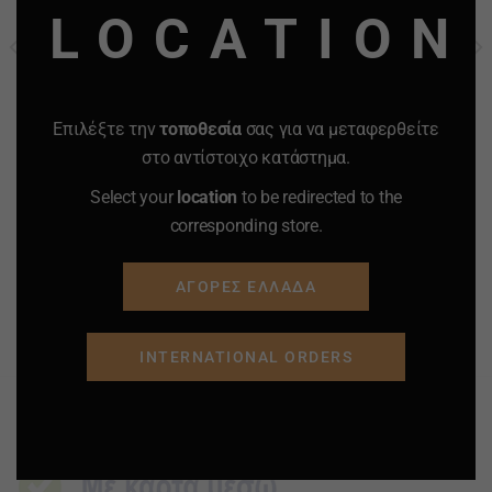
LOCATION
ΤΣΑΝΤΑ ΧΕΙΡΟΣ-ΩΜΟΥ
ΤΣΑΝΤΑ ΠΛΑΤΗΣ
ΚΑΦΕ Νο lf-19166-t2
BACKPACK ΜΠΛΕ Νο 7732
40.00
€
18.00
€
40.00
€
17.00
€
Επιλέξτε την
τοποθεσία
σας για να μεταφερθείτε
στο αντίστοιχο κατάστημα.
-
+
-
+
Quantity
Quantity
Select your
location
to be redirected to the
corresponding store.
ΠΡΟΣΘΗΚΗ ΣΤΟ
ΠΡΟΣΘΗΚΗ ΣΤΟ
ΚΑΛΑΘΙ
ΚΑΛΑΘΙ
ΑΓΟΡΕΣ ΕΛΛΑΔΑ
Προσφορά
Προσφορά
Προσφορά
Προσφορά
INTERNATIONAL ORDERS