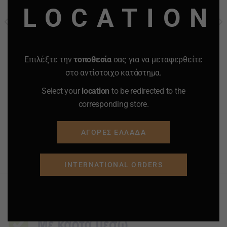
LOCATION
ΤΣΑΝΤΑ ΩΜΟΥ ΧΙΑΣΤΙ
ΤΣΑΝΤΑ ΩΜΟΥ-ΧΙΑΣΤΙ
lucky & lucky ΚΟΚΚΙΝΟ
SARA MODA ΓΚΡΙ Νο 508
ΚΩΔΙΚΟΣ m98158
25.00
€
12.00
€
40.00
€
18.00
€
Τιμή μόνο για online παραγγελία
Επιλέξτε την
τοποθεσία
σας για να μεταφερθείτε
στο αντίστοιχο κατάστημα.
-
+
-
+
Quantity
Quantity
Select your
location
to be redirected to the
corresponding store.
ΠΡΟΣΘΗΚΗ ΣΤΟ
ΠΡΟΣΘΗΚΗ ΣΤΟ
ΚΑΛΑΘΙ
ΚΑΛΑΘΙ
ΑΓΟΡΕΣ ΕΛΛΑΔΑ
Προσφορά
Προσφορά
Προσφορά
Προσφορά
INTERNATIONAL ORDERS