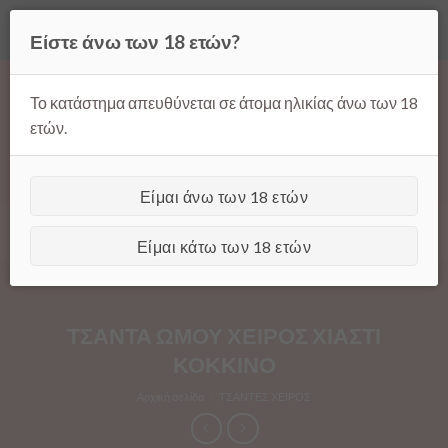
Όλες οι τιμές ισχύουν μόνο για παραγγελίες μέσω της σελίδας
Είστε άνω των 18 ετών?
μας.
Απόρριψη
Products
Skip
search
to
Το κατάστημα απευθύνεται σε άτομα ηλικίας άνω των 18
content
ετών.
Είμαι άνω των 18 ετών
[GTranslate]
Είμαι κάτω των 18 ετών
ΤΣΑΝΤΑ ΩΜΟΥ ΧΕΙΡΟΣ ΧΙΑΣΤΙ
ΚΟΚΚΙΝΟ
Αρχική σελίδα
/
ΤΣΑΝΤΕΣ ΧΕΙΡΟΣ