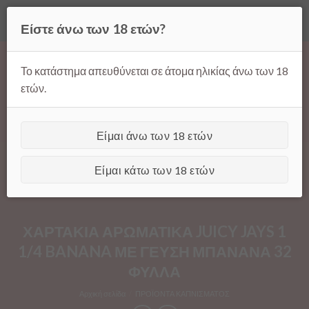
Όλες οι τιμές ισχύουν μόνο για παραγγελίες μέσω της σελίδας
Είστε άνω των 18 ετών?
μας.
Απόρριψη
Products
Skip
search
to
Το κατάστημα απευθύνεται σε άτομα ηλικίας άνω των 18
content
ετών.
Είμαι άνω των 18 ετών
[GTranslate]
Είμαι κάτω των 18 ετών
ΧΑΡΤΑΚΙΑ ΑΡΩΜΑΤΙΚΑ JUICY JAYS 1
1/4 BANANA ΜΕ ΓΕΥΣΗ ΜΠΑΝΑΝΑ 32
ΦΥΛΛΑ
Αρχική σελίδα
/
ΠΡΟΪΟΝΤΑ ΚΑΠΝΙΣΜΑΤΟΣ