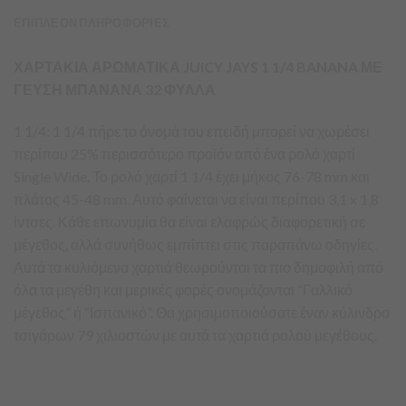
ΕΠΙΠΛΕΟΝ ΠΛΗΡΟΦΟΡΙΕΣ
ΧΑΡΤΑΚΙΑ ΑΡΩΜΑΤΙΚΑ JUICY JAYS 1 1/4 BANANA ΜΕ
ΓΕΥΣΗ ΜΠΑΝΑΝΑ 32 ΦΥΛΛΑ
1 1/4: 1 1/4 πήρε το όνομά του επειδή μπορεί να χωρέσει
περίπου 25% περισσότερο προϊόν από ένα ρολό χαρτί
Single Wide. Το ρολό χαρτί 1 1/4 έχει μήκος 76-78 mm και
πλάτος 45-48 mm. Αυτό φαίνεται να είναι περίπου 3,1 x 1,8
ίντσες. Κάθε επωνυμία θα είναι ελαφρώς διαφορετική σε
μέγεθος, αλλά συνήθως εμπίπτει στις παραπάνω οδηγίες.
Αυτά τα κυλιόμενα χαρτιά θεωρούνται τα πιο δημοφιλή από
όλα τα μεγέθη και μερικές φορές ονομάζονται “Γαλλικό
μέγεθος” ή “Ισπανικό”. Θα χρησιμοποιούσατε έναν κύλινδρο
τσιγάρων 79 χιλιοστών με αυτά τα χαρτιά ρολού μεγέθους.