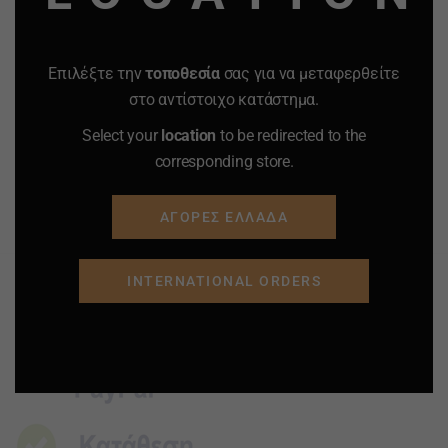
ΤΕΜΑΧΙΩΝ
20.00
€
11.00
€
0.50
€
0.37
€
-
+
-
+
Επιλέξτε την
τοποθεσία
σας για να μεταφερθείτε
Quantity
Quantity
στο αντίστοιχο κατάστημα.
Select your
location
to be redirected to the
ΠΡΟΣΘΗΚΗ ΣΤΟ
ΠΡΟΣΘΗΚΗ ΣΤΟ
corresponding store.
ΚΑΛΑΘΙ
ΚΑΛΑΘΙ
Προσφορά
Προσφορά
Προσφορά
Προσφορά
ΑΓΟΡΕΣ ΕΛΛΑΔΑ
INTERNATIONAL ORDERS