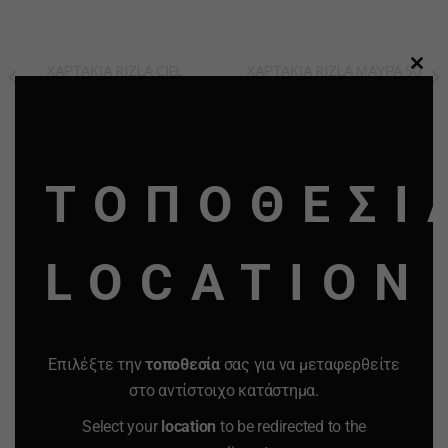
ΧΑΡΤΑΚΙΑ RIZLA CIEL
ΧΑΡΤΑΚΙΑ RIZLA ΜΑΥΡΑ 50
CLO
ΓΑΛΑΖΙΑ 60 ΦΥΛΛΑ
ΦΥΛΛΑ
THI
0.50
€
0.39
€
0.50
€
0.39
€
MO
ΤΟΠΟΘΕΣΙ
-
+
-
+
Quantity
Quantity
LOCATION
ΠΡΟΣΘΗΚΗ ΣΤΟ
ΠΡΟΣΘΗΚΗ ΣΤΟ
ΚΑΛΑΘΙ
ΚΑΛΑΘΙ
Προσφορά
Προσφορά
Προσφορά
Προσφορά
Επιλέξτε την
τοποθεσία
σας για να μεταφερθείτε
στο αντίστοιχο κατάστημα.
Select your
location
to be redirected to the