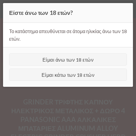
Όλες οι τιμές ισχύουν μόνο για παραγγελίες μέσω της σελίδας
Είστε άνω των 18 ετών?
μας.
Απόρριψη
Products
Skip
search
to
Το κατάστημα απευθύνεται σε άτομα ηλικίας άνω των 18
content
ετών.
Είμαι άνω των 18 ετών
[GTranslate]
Είμαι κάτω των 18 ετών
GRINDER ΤΡΙΦΤΗΣ ΚΑΠΝΟΥ
ΗΛΕΚΤΡΙΚΟΣ ΜΕΤΑΛΙΚΟΣ + ΔΩΡΟ 4
PANASONIC AAA ΑΛΚΑΛΙΚΕΣ
ΜΠΑΤΑΡΙΕΣ ALUMINUM ALLOY