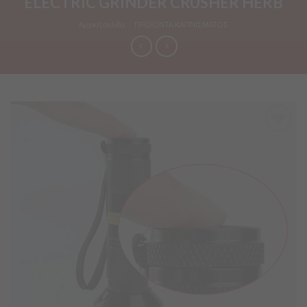
ELECTRIC GRINDER CRUSHER HERB
Αρχική σελίδα
/
ΠΡΟΪΟΝΤΑ ΚΑΠΝΙΣΜΑΤΟΣ
Προσθήκη
στα
Αγαπημένα