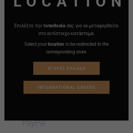
LOCATION
10 ΤΕΜΑΧΙΩΝ
10.00
€
5.75
€
0.40
€
0.19
€
-
+
-
+
Επιλέξτε την
τοποθεσία
σας για να μεταφερθείτε
Quantity
Quantity
στο αντίστοιχο κατάστημα.
Select your
location
to be redirected to the
ΠΡΟΣΘΗΚΗ ΣΤΟ
ΠΡΟΣΘΗΚΗ ΣΤΟ
corresponding store.
ΚΑΛΑΘΙ
ΚΑΛΑΘΙ
ΑΓΟΡΕΣ ΕΛΛΑΔΑ
Προσφορά
Προσφορά
Προσφορά
Προσφορά
INTERNATIONAL ORDERS