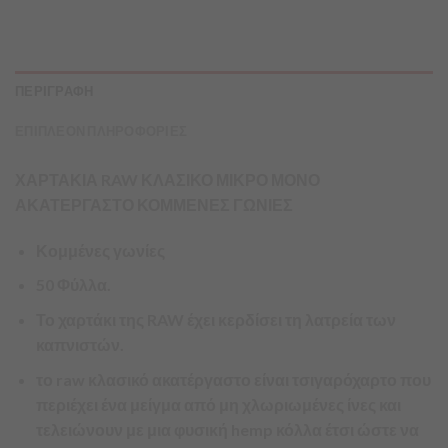
ΠΕΡΙΓΡΑΦΗ
ΕΠΙΠΛΕΟΝ ΠΛΗΡΟΦΟΡΙΕΣ
ΧΑΡΤΑΚΙΑ RAW ΚΛΑΣΙΚΟ ΜΙΚΡΟ ΜΟΝΟ
ΑΚΑΤΕΡΓΑΣΤΟ ΚΟΜΜΕΝΕΣ ΓΩΝΙΕΣ
Κομμένες γωνίες
50 Φύλλα.
Το χαρτάκι της RAW έχει κερδίσει τη λατρεία των
καπνιστών.
το raw κλασικό ακατέργαστο είναι τσιγαρόχαρτο που
περιέχει ένα μείγμα από μη χλωριωμένες ίνες και
τελειώνουν με μια φυσική hemp κόλλα έτσι ώστε να