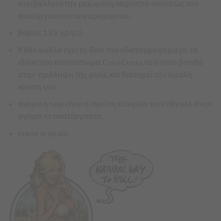
συμβάλλει στην μειωμένη ταχύτητα καύσεως του
ακατέργαστου τσιγαρόχαρτου.
βάρος 13,5 γρ/μ2.
Κάθε φύλλο έχει το δικό του υδατογράφημα με το
ιδιόκτητο αποτύπωμα CrissCross,το οποίο βοηθά
στην πρόληψη της ροής και διατηρεί την ομαλή
καύση του.
ακόμα η raw είναι η πρώτη εταιρεία που έβγαλε στην
αγορα το ακατέργαστο.
made in spain.