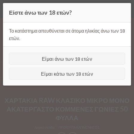
Όλες οι τιμές ισχύουν μόνο για παραγγελίες μέσω της σελίδας
Είστε άνω των 18 ετών?
μας.
Απόρριψη
Products
Skip
search
to
Το κατάστημα απευθύνεται σε άτομα ηλικίας άνω των 18
content
ετών.
Είμαι άνω των 18 ετών
[GTranslate]
Είμαι κάτω των 18 ετών
ΧΑΡΤΑΚΙΑ RAW ΚΛΑΣΙΚΟ ΜΙΚΡΟ ΜΟΝΟ
ΑΚΑΤΕΡΓΑΣΤΟ ΚΟΜΜΕΝΕΣ ΓΩΝΙΕΣ 50
ΦΥΛΛΑ
Αρχική σελίδα
/
ΠΡΟΪΟΝΤΑ ΚΑΠΝΙΣΜΑΤΟΣ