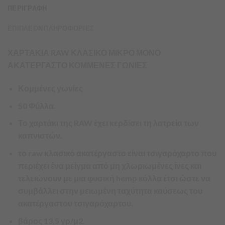
ΠΕΡΙΓΡΑΦΗ
ΕΠΙΠΛΕΟΝ ΠΛΗΡΟΦΟΡΙΕΣ
ΧΑΡΤΑΚΙΑ RAW ΚΛΑΣΙΚΟ ΜΙΚΡΟ ΜΟΝΟ
ΑΚΑΤΕΡΓΑΣΤΟ ΚΟΜΜΕΝΕΣ ΓΩΝΙΕΣ
Κομμένες γωνίες
50 Φύλλα.
Το χαρτάκι της RAW έχει κερδίσει τη λατρεία των
καπνιστών.
το raw κλασικό ακατέργαστο είναι τσιγαρόχαρτο που
περιέχει ένα μείγμα από μη χλωριωμένες ίνες και
τελειώνουν με μια φυσική hemp κόλλα έτσι ώστε να
συμβάλλει στην μειωμένη ταχύτητα καύσεως του
ακατέργαστου τσιγαρόχαρτου.
βάρος 13,5 γρ/μ2.