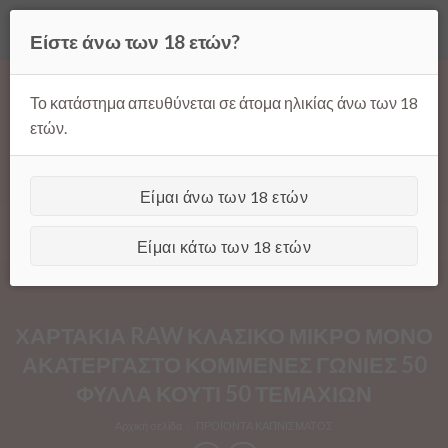
Όλες οι τιμές ισχύουν μόνο για παραγγελίες μέσω της σελίδας
Είστε άνω των 18 ετών?
μας.
Απόρριψη
Products
Skip
search
to
Το κατάστημα απευθύνεται σε άτομα ηλικίας άνω των 18
content
ετών.
Είμαι άνω των 18 ετών
[GTranslate]
Είμαι κάτω των 18 ετών
ΧΑΡΤΑΚΙΑ RAW ΚΛΑΣΙΚΟ ΜΙΚΡΟ ΜΟΝΟ
ΑΚΑΤΕΡΓΑΣΤΟ ΚΟΜΜΕΝΕΣ ΓΩΝΙΕΣ 50
ΦΥΛΛΑ ΚΟΥΤΙ 50 ΤΕΜΑΧΙΩΝ
Αρχική σελίδα
/
ΠΡΟΪΟΝΤΑ ΚΑΠΝΙΣΜΑΤΟΣ