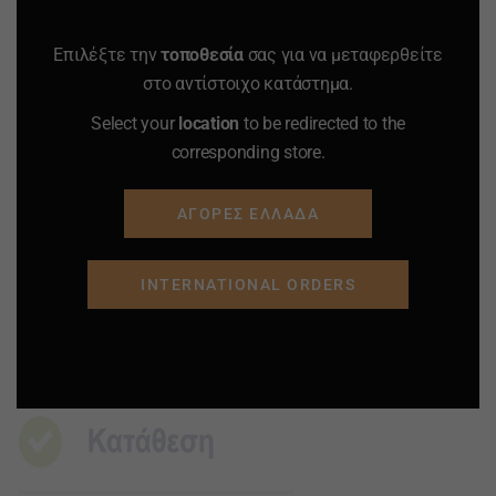
-
+
-
+
Quantity
Quantity
Επιλέξτε την
τοποθεσία
σας για να μεταφερθείτε
στο αντίστοιχο κατάστημα.
ΠΡΟΣΘΗΚΗ ΣΤΟ
ΠΡΟΣΘΗΚΗ ΣΤΟ
Select your
location
to be redirected to the
ΚΑΛΑΘΙ
ΚΑΛΑΘΙ
corresponding store.
Προσφορά
Προσφορά
Προσφορά
Προσφορά
ΑΓΟΡΕΣ ΕΛΛΑΔΑ
INTERNATIONAL ORDERS