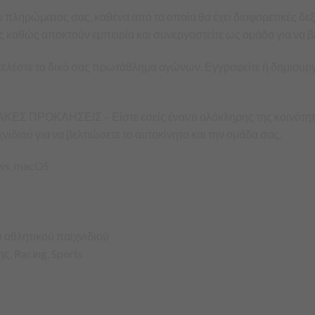
ληρώματος σας, καθένα από τα οποία θα έχει διαφορετικές δεξι
τες καθώς αποκτούν εμπειρία και συνεργαστείτε ως ομάδα για να
λέστε το δικό σας πρωτάθλημα αγώνων. Εγγραφείτε ή δημιουργ
ΟΚΛΗΣΕΙΣ – Είστε εσείς έναντι ολόκληρης της κοινότητας τ
νιδιού για να βελτιώσετε το αυτοκίνητο και την ομάδα σας.
ows, macOS
 αθλητικού παιχνιδιού
ς, Racing, Sports