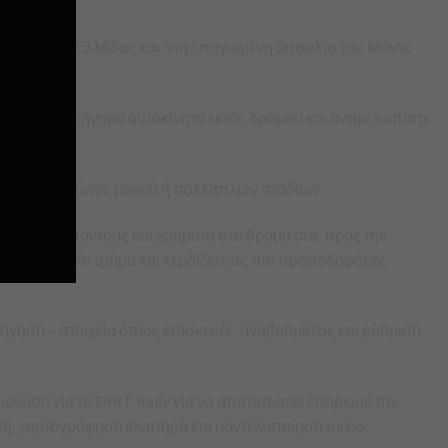
πάτια της Ελλάδας και στην παγωμένη άσφαλτο του Μόντε
δίας.
 τα πιο γρήγορα αυτοκίνητα εκτός δρόμου και αντιμετωπίστε
τείτε σε αγώνες μονού ή πολλαπλών σταδίων.
ρδίζοντας πόντους και χρήματα στο δρόμο σας προς την
το κορυφαίο τμήμα και κερδίζετε τις πιο προσοδοφόρες
ση – στοιχεία όπως επισκευές, αναβαθμίσεις και ρύθμιση
ση για το DIRT Rally για να αποτυπώνει επαρκώς την
ηση, χαρτογράφηση κινητήρα και μοντελοποίηση turbo.