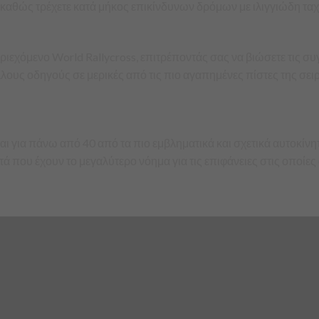
καθώς τρέχετε κατά μήκος επικίνδυνων δρόμων με ιλιγγιώδη ταχ
ιεχόμενο World Rallycross, επιτρέποντάς σας να βιώσετε τις συ
υς οδηγούς σε μερικές από τις πιο αγαπημένες πίστες της σειρά
 για πάνω από 40 από τα πιο εμβληματικά και σχετικά αυτοκίνητ
 που έχουν το μεγαλύτερο νόημα για τις επιφάνειες στις οποίες 