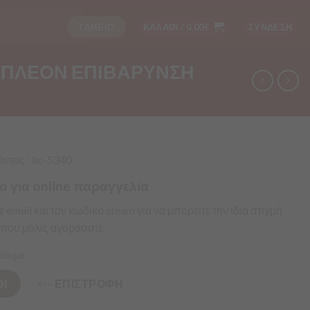
ΤΑΜΕΙΟ
ΚΑΛΑΘΙ /
0.00
€
ΣΥΝΔΕΣΗ
ΕΠΙΠΛΕΟΝ ΕΠΙΒΑΡΥΝΣΗ
τος : lic-5340
ο για online παραγγελία
με
email
και τον κωδικό
steam
για να μπορείτε την ίδια στιγμή
που μόλις
αγοράσατε
.
όθεμα
Ι
<-- ΕΠΙΣΤΡΟΦΗ