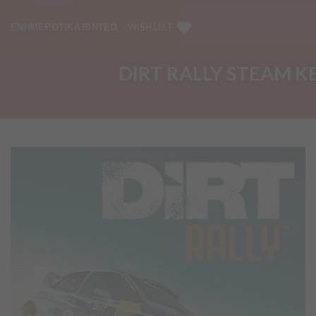
ΕΝΗΜΕΡΩΤΙΚΑ ΒΙΝΤΕΟ
WISHLIST
DIRT RALLY STEAM K
Προσθήκη
στα
Αγαπημένα