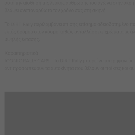
αυτή την αίσθηση της λευκής άρθρωσης του αγώνα στην άκρη 
βλάψει ανεπανόρθωτα τον χρόνο σας στη σκηνή.
Το DiRT Rally περιλαμβάνει επίσης επίσημα αδειοδοτημένο περ
εκτός δρόμου στον κόσμο καθώς ανταλλάσσετε χρώματα με άλλο
υψηλής έντασης.
Χαρακτηριστικά
ICONIC RALLY CARS – Το DiRT Rally μπορεί να υπερηφανεύεται
αντιπροσωπεύουν τα αυτοκίνητα που θέλουν οι παίκτες και αυτά