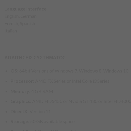
Language interface
English, German
French, Spanish
Italian
ΑΠΑΙΤΗΣΕΙΣ ΣΥΣΤΗΜΑΤΟΣ
OS:
64bit Versions of Windows 7, Windows 8, Windows 10
Processor:
AMD FX Series or Intel Core i3 Series
Memory:
4 GB RAM
Graphics:
AMD HD5450 or Nvidia GT430 or Intel HD4000 w
DirectX:
Version 11
Storage:
50 GB available space