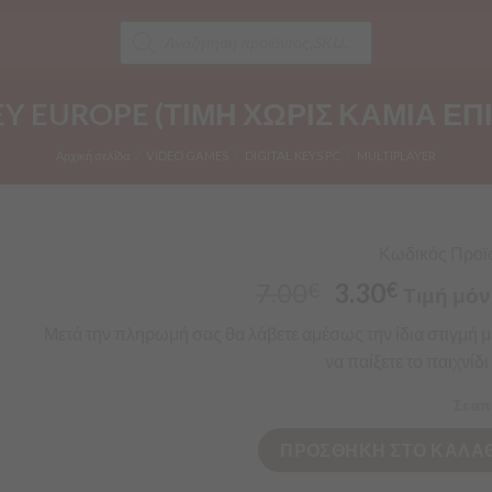
Products
search
EY EUROPE (ΤΙΜΗ ΧΩΡΙΣ ΚΑΜΙΑ 
Αρχική σελίδα
/
VIDEO GAMES
/
DIGITAL KEYS PC
/
MULTIPLAYER
Κωδικός Προϊόν
7.00
3.30
€
€
Τιμή μόν
Μετά
την πληρωμή σας θα λάβετε αμέσως την ίδια στιγμή 
να
παίξετε
το
παιχνίδι
Σε απ
ΠΡΟΣΘΗΚΗ ΣΤΟ ΚΑΛΑΘ