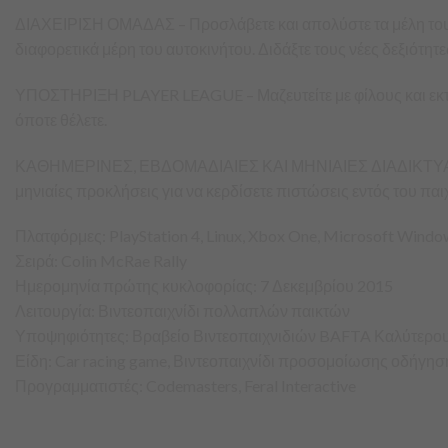
ΔΙΑΧΕΙΡΙΣΗ ΟΜΑΔΑΣ – Προσλάβετε και απολύστε τα μέλη του π
διαφορετικά μέρη του αυτοκινήτου. Διδάξτε τους νέες δεξιότη
ΥΠΟΣΤΗΡΙΞΗ PLAYER LEAGUE – Μαζευτείτε με φίλους και εκτε
όποτε θέλετε.
ΚΑΘΗΜΕΡΙΝΕΣ, ΕΒΔΟΜΑΔΙΑΙΕΣ ΚΑΙ ΜΗΝΙΑΙΕΣ ΔΙΑΔΙΚΤΥΑΚΕΣ ΠΡ
μηνιαίες προκλήσεις για να κερδίσετε πιστώσεις εντός του παιχ
Πλατφόρμες: PlayStation 4, Linux, Xbox One, Microsoft Wind
Σειρά: Colin McRae Rally
Ημερομηνία πρώτης κυκλοφορίας: 7 Δεκεμβρίου 2015
Λειτουργία: Βιντεοπαιχνίδι πολλαπλών παικτών
Υποψηφιότητες: Βραβείο Βιντεοπαιχνιδιών BAFTA Καλύτερου
Είδη: Car racing game, Βιντεοπαιχνίδι προσομοίωσης οδήγηση
Προγραμματιστές: Codemasters, Feral Interactive