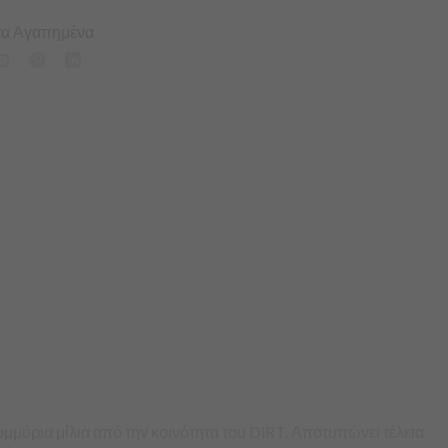
α Αγαπημένα
ομμύρια μίλια από την κοινότητα του DiRT. Αποτυπώνει τέλεια