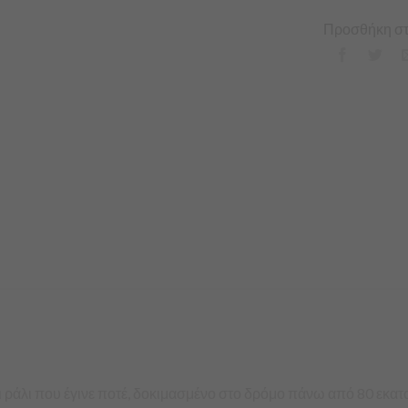
Προσθήκη στ
δι ράλι που έγινε ποτέ, δοκιμασμένο στο δρόμο πάνω από 80 εκατ