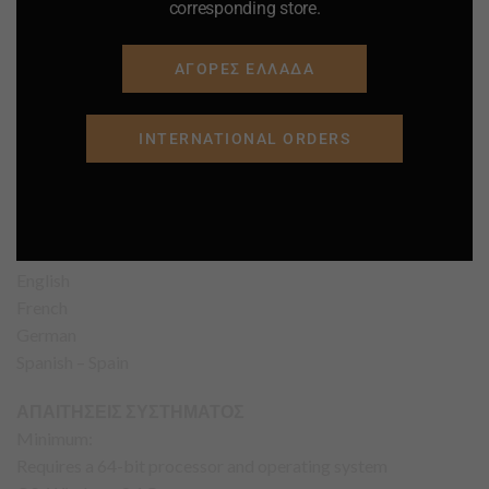
corresponding store.
Είδη: Βιντεοπαιχνίδι αγώνων, Βιντεοπαιχνίδι
προσομοίωσης, Αθλητικό βιντεοπαιχνίδι, Simulation
Game, Racing, Sports
ΑΓΟΡΕΣ ΕΛΛΑΔΑ
Προγραμματιστής: Milestone
Πλατφόρμες: PlayStation 5, PlayStation 4, Microsoft
INTERNATIONAL ORDERS
Windows, Xbox Series X/S, Xbox One
Εκδότης: Milestone
Σειρά: Monster Energy Supercross: The Official Videogame
LANGUAGE INTERFACE
English
French
German
Spanish – Spain
ΑΠΑΙΤΗΣΕΙΣ ΣΥΣΤΗΜΑΤΟΣ
Minimum:
Requires a 64-bit processor and operating system