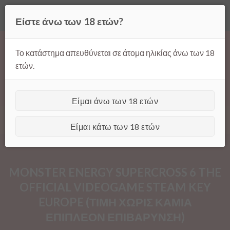
Όλες οι τιμές ισχύουν μόνο για παραγγελίες μέσω της σελίδας
Είστε άνω των 18 ετών?
μας.
Απόρριψη
Products
Skip
search
to
Το κατάστημα απευθύνεται σε άτομα ηλικίας άνω των 18
content
ετών.
Είμαι άνω των 18 ετών
[GTranslate]
Είμαι κάτω των 18 ετών
MONSTER ENERGY SUPERCROSS 6 THE
OFFICIAL VIDEOGAME STEAM KEY
EUROPE (ΤΙΜΗ ΧΩΡΙΣ ΚΑΜΙΑ
ΕΠΙΠΛΕΟΝ ΕΠΙΒΑΡΥΝΣΗ)