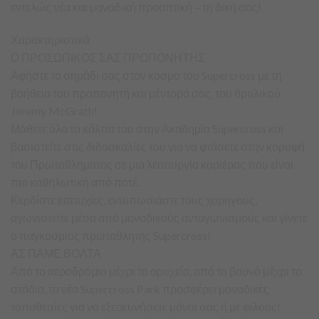
εντελώς νέα και μοναδική προοπτική – τη δική σας!
Χαρακτηριστικά
Ο ΠΡΟΣΩΠΙΚΟΣ ΣΑΣ ΠΡΟΠΟΝΗΤΗΣ
Αφήστε το σημάδι σας στον κόσμο του Supercross με τη
βοήθεια του προπονητή και μέντορά σας, του θρυλικού
Jeremy McGrath!
Μάθετε όλα τα κόλπα του στην Ακαδημία Supercross και
βασιστείτε στις διδασκαλίες του για να φτάσετε στην κορυφή
του Πρωταθλήματος σε μια λειτουργία καριέρας που είναι
πιο καθηλωτική από ποτέ.
Κερδίστε επιτυχίες, εντυπωσιάστε τους χορηγούς,
αγωνιστείτε μέσα από μοναδικούς ανταγωνισμούς και γίνετε
ο παγκόσμιος πρωταθλητής Supercross!
ΑΣ ΠΑΜΕ ΒΟΛΤΑ
Από το αεροδρόμιο μέχρι το ορυχείο, από το βουνό μέχρι το
στάδιο, το νέο Supercross Park προσφέρει μοναδικές
τοποθεσίες για να εξερευνήσετε μόνοι σας ή με φίλους!