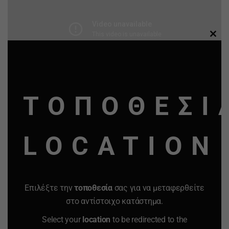
CLO
THI
MO
ΤΟΠΟΘΕΣΙ
LOCATION
Επιλέξτε την
τοποθεσία
σας για να μεταφερθείτε
στο αντίστοιχο κατάστημα.
ΑΛΛΕΣ ΛΕΠΤΟΜΕΡΕΙΕΣ ΠΑΙΧΝΙΔΙΟΥ
Select your
location
to be redirected to the
Ημερομηνία πρώτης κυκλοφορίας: 9 Μαρτίου 2023