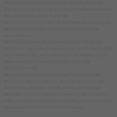
αίσθηση ή επωφεληθείτε από τα βοηθήματα οδήγησης.
Έτσι, θα μπορείτε πάντα να προσεγγίζετε κάθε αγώνα με ένα
στυλ που ταιριάζει στις ανάγκες σας.
Επιλέξτε πώς να αναπτύξετε τις δεξιότητες του αναβάτη σας
και προσαρμόστε κάθε λεπτομέρεια της διάταξης του
supercross σας.
Και δεν είναι μόνο αυτό! Δημιουργήστε την ιδανική σας
πίστα με το Track Editor, δημιουργήστε ένα αλάνθαστο στυλ
με το Helmet Editor και προσαρμόστε τον αναβάτη και το
supercross χάρη σε μια μεγάλη γκάμα αξεσουάρ.
ΑΓΩΝΑΣ ONLINE
Διασχίζοντας τη γραμμή τερματισμού πριν από όλους,
εκτελώντας τέλειους ελιγμούς, κάνοντας supercross για
εκατοντάδες μίλια, χάρη στο νέο διαδικτυακό σύστημα
κατάταξης, μπορείτε να κερδίσετε πόντους και να ανεβείτε
στους πίνακες κατάταξης με αυτές ή άλλες δραστηριότητες ή
ακόμα και με εξειδίκευση σε αυτές προτιμάς.