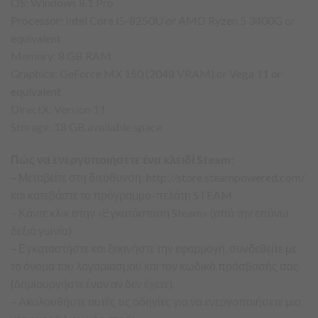
OS: Windows 8.1 Pro
Processor: Intel Core i5-8250U or AMD Ryzen 5 3400G or
equivalent
Memory: 8 GB RAM
Graphics: GeForce MX 150 (2048 VRAM) or Vega 11 or
equivalent
DirectX: Version 11
Storage: 18 GB available space
Πώς να ενεργοποιήσετε ένα κλειδί Steam:
– Μεταβείτε στη διεύθυνση: http://store.steampowered.com/
και κατεβάστε το πρόγραμμα-πελάτη STEAM
– Κάντε κλικ στην «Εγκατάσταση Steam» (από την επάνω
δεξιά γωνία)
– Εγκαταστήστε και ξεκινήστε την εφαρμογή, συνδεθείτε με
το όνομα του λογαριασμού και τον κωδικό πρόσβασής σας
(δημιουργήστε έναν αν δεν έχετε).
– Ακολουθήστε αυτές τις οδηγίες για να ενεργοποιήσετε μια