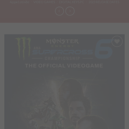
Αρχική σελίδα
/
VIDEO GAMES
/
DIGITAL KEYS PC
/
2023 RELEASE DATES
Προσθήκη
στα
Αγαπημένα