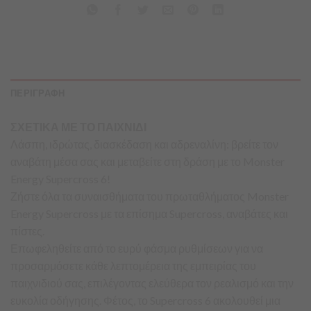
ΠΕΡΙΓΡΑΦΗ
ΣΧΕΤΙΚΑ ΜΕ ΤΟ ΠΑΙΧΝΙΔΙ
Λάσπη, ιδρώτας, διασκέδαση και αδρεναλίνη: βρείτε τον
αναβάτη μέσα σας και μεταβείτε στη δράση με το Monster
Energy Supercross 6!
Ζήστε όλα τα συναισθήματα του πρωταθλήματος Monster
Energy Supercross με τα επίσημα Supercross, αναβάτες και
πίστες.
Επωφεληθείτε από το ευρύ φάσμα ρυθμίσεων για να
προσαρμόσετε κάθε λεπτομέρεια της εμπειρίας του
παιχνιδιού σας, επιλέγοντας ελεύθερα τον ρεαλισμό και την
ευκολία οδήγησης. Φέτος, το Supercross 6 ακολουθεί μια