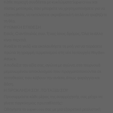
Κάθε περιοχή συνδέεται με κυκλώματα Supercross και
πίστες μοτοκρός που μπορείτε να χρησιμοποιήσετε για να
εξασκηθείτε, να εκτελέσετε ακροβατικά ή απλά να τραβήξετε
τη θέα.
ΡΥΘΜΙΚΗ ΕΠΙΘΕΣΗ
Εσείς. Ο αντίπαλός σου. Ένας ίσιος δρόμος. Όλα τα άλλα
είναι περιττά.
Ανοίξτε το γκάζι και ακολουθήστε τη ροή για να περάσετε
πρώτα τη γραμμή τερματισμού στη νέα λειτουργία Rhythm
Attack.
Αποδείξτε την αξία σας, αγώνα με αγώνα, στα τουρνουά
μεμονωμένου αποκλεισμού που πραγματοποιούνται σε
τοποθεσίες που κόβουν την ανάσα, όπως φαράγγια και
δάση.
Η ΠΡΟΚΛΗΣΗ ΣΟΥ, ΤΟ ΤΑΞΙΔΙ ΣΟΥ
Προσαρμόστε κάθε μέρος της αναρρίχησής σας μέχρι να
γίνετε παγκόσμιος πρωταθλητής!
Οδηγήστε το supercoss σας με μια εξαιρετικά ρεαλιστική