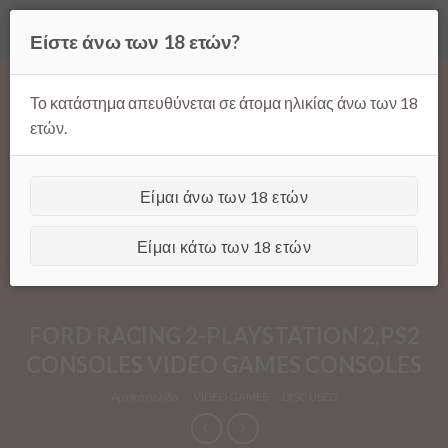
Όλες οι τιμές ισχύουν μόνο για παραγγελίες μέσω της σελίδας
Είστε άνω των 18 ετών?
μας.
Απόρριψη
Products
Skip
search
to
Το κατάστημα απευθύνεται σε άτομα ηλικίας άνω των 18
content
ετών.
Είμαι άνω των 18 ετών
[GTranslate]
Είμαι κάτω των 18 ετών
FORD RACING 2-PLAYSTATION 2,PS2
CONSOLES VIDEO GAMES CONSOLES
Αρχική σελίδα
/
VIDEO GAMES
/
DISC USED