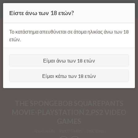
Όλες οι τιμές ισχύουν μόνο για παραγγελίες μέσω της σελίδας
Είστε άνω των 18 ετών?
μας.
Απόρριψη
Products
Skip
search
to
Το κατάστημα απευθύνεται σε άτομα ηλικίας άνω των 18
content
ετών.
Είμαι άνω των 18 ετών
[GTranslate]
Είμαι κάτω των 18 ετών
THE SPONGEBOB SQUAREPANTS
MOVIE-PLAYSTATION 2,PS2 VIDEO
GAMES
Αρχική σελίδα
/
VIDEO GAMES
/
DISC USED