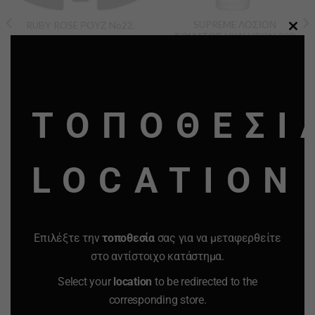
SUPREME ΛΟΣΙΟΝ
RUBY ROSE ΡΟΥΖ No22.
ΣΩΜΑΤΟΣ HYALURON 200
CLO
ml.
THI
1.30
€
4.00
€
MO
-
+
-
+
ΤΟΠΟΘΕΣΙ
Quantity
Quantity
ΠΡΟΣΘΗΚΗ ΣΤΟ
ΠΡΟΣΘΗΚΗ ΣΤΟ
LOCATION
ΚΑΛΑΘΙ
ΚΑΛΑΘΙ
Προσφορά
Προσφορά
Προσφορά
Προσφορά
Επιλέξτε την
τοποθεσία
σας για να μεταφερθείτε
στο αντίστοιχο κατάστημα.
Select your
location
to be redirected to the
corresponding store.