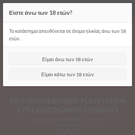
Όλες οι τιμές ισχύουν μόνο για παραγγελίες μέσω της σελίδας
Είστε άνω των 18 ετών?
μας.
Απόρριψη
Products
Skip
search
to
Το κατάστημα απευθύνεται σε άτομα ηλικίας άνω των 18
content
ετών.
Είμαι άνω των 18 ετών
[GTranslate]
Είμαι κάτω των 18 ετών
VICTORIOUS BOXERS-PLAYSTATION
2,PS2 VIDEO GAMES CONSOLES
Αρχική σελίδα
/
VIDEO GAMES
/
DISC USED