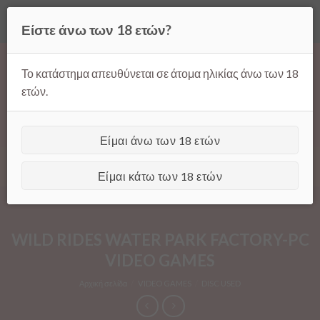
Όλες οι τιμές ισχύουν μόνο για παραγγελίες μέσω της σελίδας
Είστε άνω των 18 ετών?
μας.
Απόρριψη
Products
Skip
search
to
Το κατάστημα απευθύνεται σε άτομα ηλικίας άνω των 18
content
ετών.
Είμαι άνω των 18 ετών
[GTranslate]
Είμαι κάτω των 18 ετών
WILD RIDES WATER PARK FACTORY-PC
VIDEO GAMES
Αρχική σελίδα
/
VIDEO GAMES
/
DISC USED