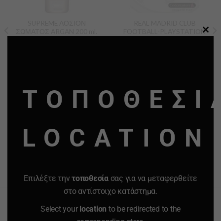
SUPREME ΛΟΣΙΟΝ
REAL MADRID CLUB
ΣΩΜΑΤΟΣ ARGAN 200 ml.
FOOTBALL-PLAYSTATION
2,PS2 VIDEO GAMES
CLO
CONSOLES.
THI
4.00
€
7.00
€
5.00
€
MO
ΤΟΠΟΘΕΣΙ
-
+
-
+
Quantity
Quantity
LOCATION
ΠΡΟΣΘΗΚΗ ΣΤΟ
ΠΡΟΣΘΗΚΗ ΣΤΟ
ΚΑΛΑΘΙ
ΚΑΛΑΘΙ
Προσφορά
Προσφορά
Προσφορά
Προσφορά
Επιλέξτε την
τοποθεσία
σας για να μεταφερθείτε
στο αντίστοιχο κατάστημα.
Select your
location
to be redirected to the