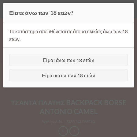
Όλες οι τιμές ισχύουν μόνο για παραγγελίες μέσω της σελίδας
Είστε άνω των 18 ετών?
μας.
Απόρριψη
Products
Skip
search
to
Το κατάστημα απευθύνεται σε άτομα ηλικίας άνω των 18
content
ετών.
Είμαι άνω των 18 ετών
[GTranslate]
Είμαι κάτω των 18 ετών
ΤΣΑΝΤΑ ΠΛΑΤΗΣ BACKPACK BORSE
ANTONIO CAMEL
Αρχική σελίδα
/
ΤΣΑΝΤΕΣ ΠΛΑΤΗΣ