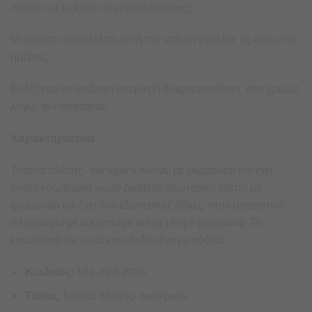
πρέπει να το έχετε στη ντουλάπα σας!
Μπορείτε να επιλέξετε αυτή την τσάντα για όλες τις ώρες της
ημέρας.
Ενδέχεται να υπάρχει μια μικρή διαφοροποίηση στο χρώμα
λόγω φωτογραφίας
Χαρακτηριστικά
Τσάντα πλάτης- backpack κλείνει με φερμουάρ και έχει
ενιαίο εσωτερικό χώρο.Διαθέτει εσωτερική τσέπη με
φερμουάρ και έχει δύο εξωτερικές θήκες στην μπροστινή
πλευρά μία μέ κουμπωμα και με μία με φερμουάρ .Το
εσωτερικό της ειναι επενδεδυμένο με φόδρα.
Κωδικός:
122-283-2285
Τύπος:
Τσάντα πλάτης- backpack