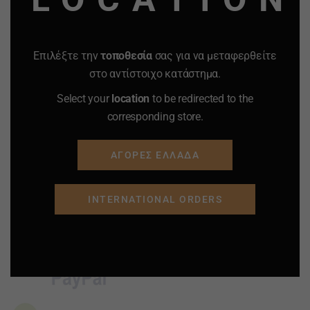
Νο 60202.
25.00
€
12.00
€
25.00
€
12.00
€
-
+
-
+
Επιλέξτε την
τοποθεσία
σας για να μεταφερθείτε
Quantity
Quantity
στο αντίστοιχο κατάστημα.
Select your
location
to be redirected to the
ΠΡΟΣΘΗΚΗ ΣΤΟ
ΠΡΟΣΘΗΚΗ ΣΤΟ
corresponding store.
ΚΑΛΑΘΙ
ΚΑΛΑΘΙ
ΑΓΟΡΕΣ ΕΛΛΑΔΑ
Προσφορά
Προσφορά
Προσφορά
Προσφορά
INTERNATIONAL ORDERS