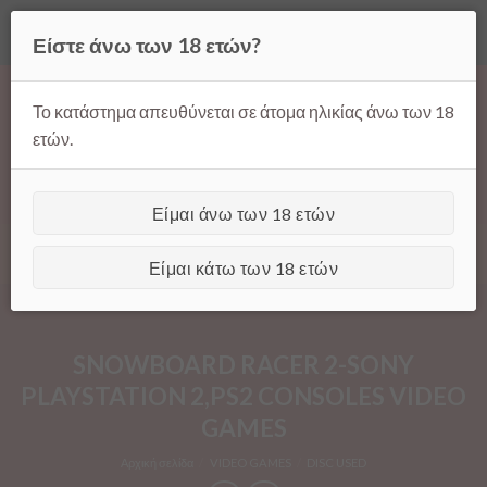
Όλες οι τιμές ισχύουν μόνο για παραγγελίες μέσω της σελίδας
Είστε άνω των 18 ετών?
μας.
Απόρριψη
Products
Skip
search
to
Το κατάστημα απευθύνεται σε άτομα ηλικίας άνω των 18
content
ετών.
Είμαι άνω των 18 ετών
[GTranslate]
Είμαι κάτω των 18 ετών
SNOWBOARD RACER 2-SONY
PLAYSTATION 2,PS2 CONSOLES VIDEO
GAMES
Αρχική σελίδα
/
VIDEO GAMES
/
DISC USED