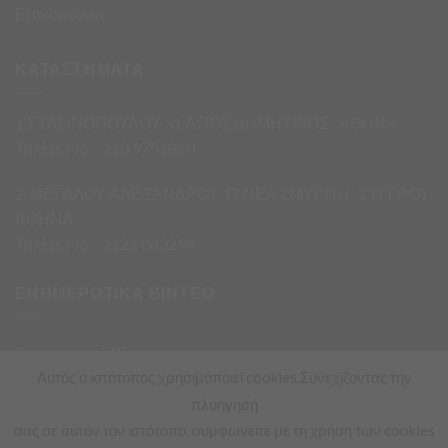
Επικοινωνία
ΚΑΤΑΣΤΗΜΑΤΑ
1.ΣΤΑΣΙΝΟΠΟΥΛΟΥ 31 ΑΓΙΟΣ ΔΗΜΗΤΡΙΟΣ · ΑΘΗΝΑ
Τηλέφωνο – 210 9751860
2. ΜΕΓΑΛΟΥ ΑΛΕΞΑΝΔΡΟΥ 17 ΝΕΑ ΣΜΥΡΝΗ -ΣΥΓΓΡΟΥ,
ΑΘΗΝΑ
Τηλέφωνο – 2121 063294
ΕΝΗΜΕΡΩΤΙΚΑ ΒΙΝΤΕΟ
Ενημερωτικά Βίντεο
Αυτός ο ιστότοπος χρησιμοποιεί cookies.Συνεχίζοντας την
πλοήγησή
σας σε αυτόν τον ιστότοπο, συμφωνείτε με τη χρήση των cookies